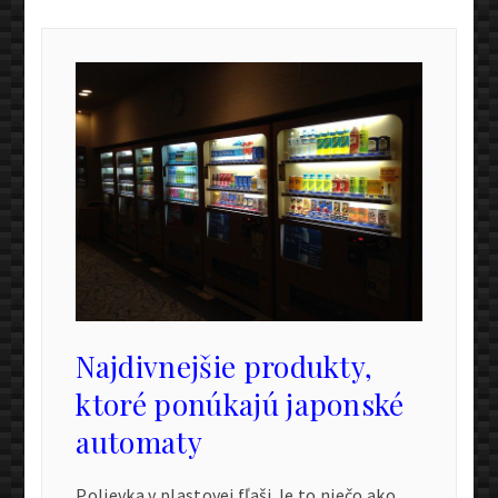
Najdivnejšie produkty,
ktoré ponúkajú japonské
automaty
Polievka v plastovej fľaši Je to niečo ako