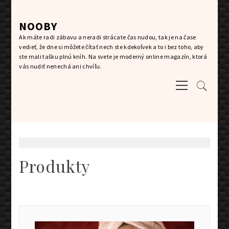
Skip
to
NOOBY
content
Ak máte radi zábavu a neradi strácate čas nudou, tak je na čase
vedieť, že dne si môžete čítať nech ste kdekoľvek a to i bez toho, aby
ste mali tašku plnú kníh. Na svete je moderný online magazín, ktorá
vás nudiť nenechá ani chvíľu.
Primary
Menu
Produkty