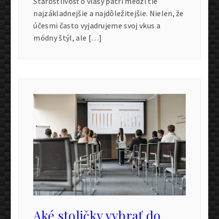
Starostlivosť o vlasy patrí medzi tie
najzákladnejšie a najdôležitejšie. Nielen, že
účesmi často vyjadrujeme svoj vkus a
módny štýl, ale […]
Aké stoličky vybrať do