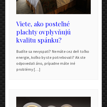
Viete, ako posteľné
plachty ovplyvňujú
kvalitu spánku?
Budíte sa nevyspatí? Nemáte cez deň toľko
energie, koľko by ste potrebovali? Ak ste
odpovedali áno, prípadne máte iné
problémy […]